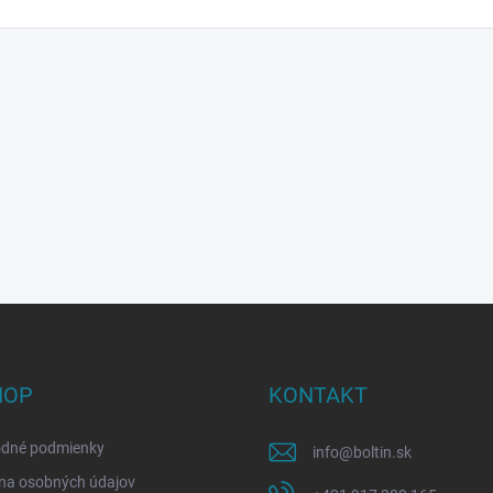
HOP
KONTAKT
dné podmienky
info
@
boltin.sk
na osobných údajov