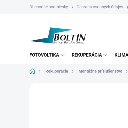
Prejsť
Obchodné podmienky
Ochrana osobných údajov
na
obsah
FOTOVOLTIKA
REKUPERÁCIA
KLIMA
Domov
Rekuperácia
Montážne príslušenstvo
Neohodnotené
Podrobnosti hodn