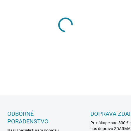
cena:
−
+
Vysokokvalitný tesniaci tmel 
klimatizačných a rekuperačn
maximálnu hygienickú nezáv
neho robí ideálnu voľbu pre
DETAILNÉ INFORMÁCIE
ODBORNÉ
DOPRAVA ZDA
PORADENSTVO
Pri nákupe nad 300 € 
nás dopravu ZDARMA
Naši špecialisti vám pomôžu