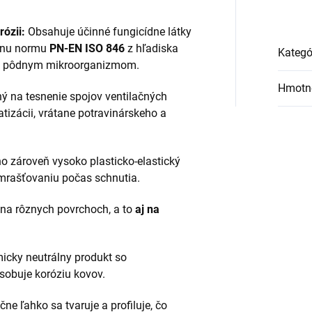
rózii:
Obsahuje účinné fungicídne látky
ísnu normu
PN-EN ISO 846
z hľadiska
Kategó
 a pôdnym mikroorganizmom.
Hmotn
ný na tesnenie spojov ventilačných
tizácii, vrátane potravinárskeho a
o zároveň vysoko plasticko-elastický
zmrašťovaniu počas schnutia.
 na rôznych povrchoch, a to
aj na
cky neutrálny produkt so
sobuje koróziu kovov.
e ľahko sa tvaruje a profiluje, čo