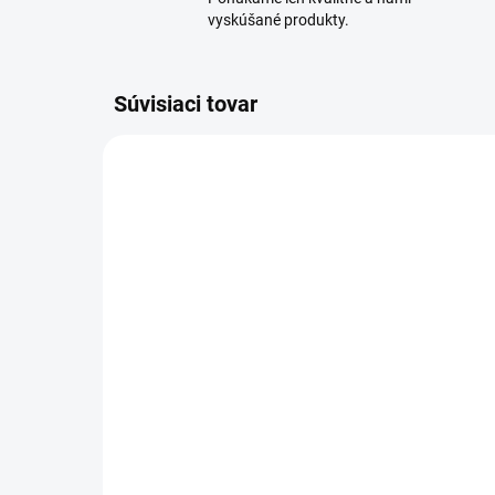
vyskúšané produkty.
Súvisiaci tovar
5906046004796
DOSTUPNÉ
(8 KS)
Hranaté Plastové
Ok
Potrubie (PVC)
Po
220x90mm
od