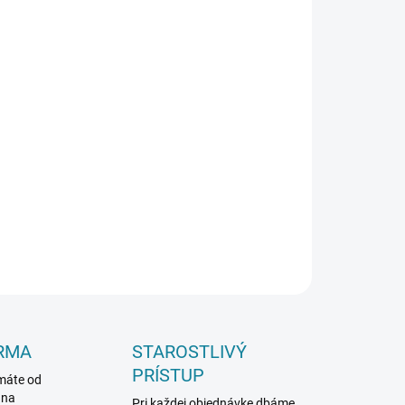
Pridať do košíka
špeciálne vyvinutý pre spoje ventilačných,
ých rozvodov. Vďaka obsahu fungicídov zaručuje
adnosť a ochranu pred mikroorganizmami, čo z
 domáce aj priemyselné systémy.
OPÝTAŤ SA
RMA
STAROSTLIVÝ
PRÍSTUP
máte od
 na
Pri každej objednávke dbáme