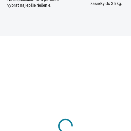
zásielky do 35 kg.
vybrať najlepšie riešenie.
504613049932
482301620
SKLADOM
DOST
(8 KS)
(
rúhle Plastové
Hranaté Plastové
trubie (PVC) Ø160 mm
Potrubie (PVC)
110x55mm
€14,80