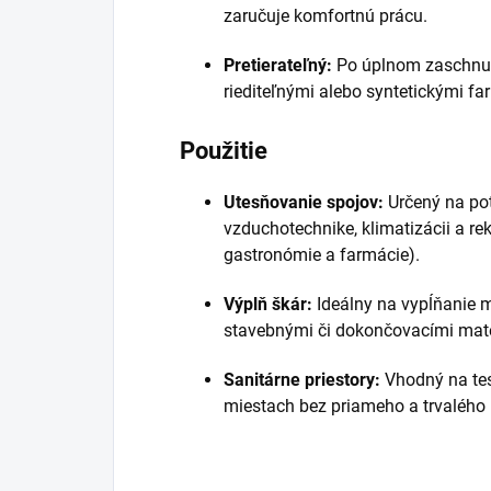
zaručuje komfortnú prácu.
Pretierateľný:
Po úplnom zaschnutí
riediteľnými alebo syntetickými fa
Použitie
Utesňovanie spojov:
Určený na pot
vzduchotechnike, klimatizácii a rek
gastronómie a farmácie).
Výplň škár:
Ideálny na vypĺňanie 
stavebnými či dokončovacími mate
Sanitárne priestory:
Vhodný na tes
miestach bez priameho a trvalého 