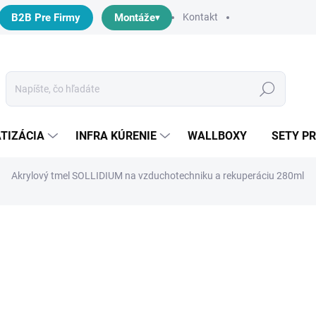
B2B Pre Firmy
Montáže
Kontakt
Hľadať
TIZÁCIA
INFRA KÚRENIE
WALLBOXY
SETY P
Akrylový tmel SOLLIDIUM na vzduchotechniku a rekuperáciu 280ml
otenia
ZNAČKA:
SOLLIDIUM
€3,99
/ ks
€3,24 bez DPH
Jednotková
SKLADOM
(6 KS)