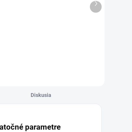
Ďalší
od €3,98 bez DPH
produkt
Detail
l
Toto potrubie je určené pre
montáž jednoduchých a menej
náročných vzduchotechnických
rozvodov, najmä tam, kde nie je
u
potrebná vysoká tesnosť triedy D
(ako pri SPIRO systémoch) a...
Diskusia
atočné parametre