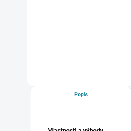
€14,50
od
od 
od €11,79 bez DPH
Detail
Toto
mon
Hranaté plastové potrubie s
nár
rozmerom 220x90 mm je
rozv
ideálnym základom pre stavbu
potr
moderných domových aj
(ako
priemyselných ventilačných
systémov. Vďaka svojmu
nízkemu profilu je...
Popis
Vlastnosti a výhody