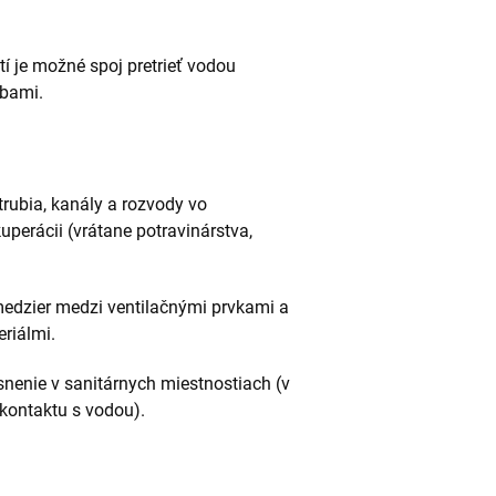
 je možné spoj pretrieť vodou
rbami.
rubia, kanály a rozvody vo
uperácii (vrátane potravinárstva,
medzier medzi ventilačnými prvkami a
riálmi.
nenie v sanitárnych miestnostiach (v
kontaktu s vodou).