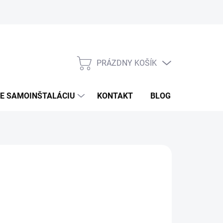
PRÁZDNY KOŠÍK
NÁKUPNÝ
KOŠÍK
RE SAMOINŠTALÁCIU
KONTAKT
BLOG
ZNAČKY