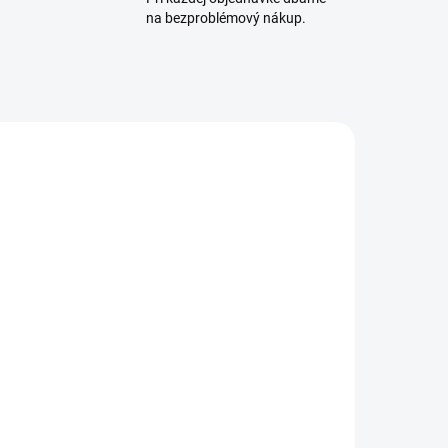
na bezproblémový nákup.
7289
504612695161
UPNÉ
SKLADOM
5 KS)
(4 KS)
Okrúhle Plastové
Potrubie (PVC) Ø125 mm
€4,90
od