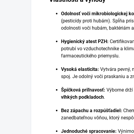
Odolnosť voči mikrobiologickej ko
(pesticídy proti hubám). Spĺňa pr
odolnosti voči hubám, baktériám
Hygienický atest PZH:
Certifikova
potrubí vo vzduchotechnike a klima
farmaceutického priemyslu.
Vysoká elasticita:
Vytvára pevný, n
spoj. Je odolný voči praskaniu a 
Špičková priľnavosť:
Výborne drží
vlhkých podkladoch
.
Bez zápachu a rozpúšťadiel:
Chemi
zanedbateľnou vôňou, ktorý nespô
Jednoduché spracovanie:
Výnimočn