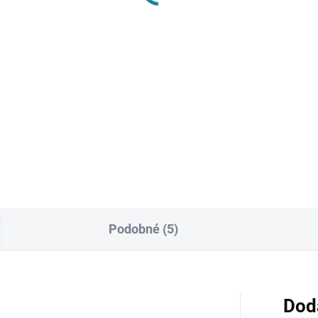
€3,99
od
€12,03 bez DPH
od €3,24 bez DPH
Detail
Detai
 potrubie je určené pre
táž jednoduchých a menej
Hranaté plastové potrubie s
očných vzduchotechnických
rozmerom 110x55 mm je
odov, najmä tam, kde nie je
ideálnym základom pre stavb
ebná vysoká tesnosť triedy D
moderných domových aj
 pri SPIRO systémoch) a...
priemyselných ventilačných
systémov. Vďaka svojmu
nízkemu profilu je...
Podobné (5)
Dod