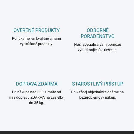
l
á
d
a
c
OVERENÉ PRODUKTY
ODBORNÉ
i
PORADENSTVO
Ponúkame len kvalitné a nami
e
vyskúšané produkty.
p
Naši špecialisti vám pomôžu
r
vybrať najlepšie riešenie.
v
k
y
v
ý
DOPRAVA ZDARMA
STAROSTLIVÝ PRÍSTUP
p
i
Pri nákupe nad 300 € máte od
Pri každej objednávke dbáme na
s
nás dopravu ZDARMA na zásielky
bezproblémový nákup.
u
do 35 kg.