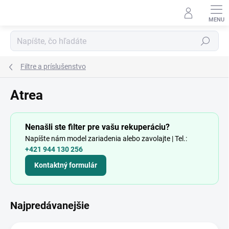
Prejsť
na
obsah
Hľadať
Filtre a príslušenstvo
Atrea
Nenašli ste filter pre vašu rekuperáciu?
Napíšte nám model zariadenia alebo zavolajte | Tel.:
+421 944 130 256
Kontaktný formulár
Najpredávanejšie