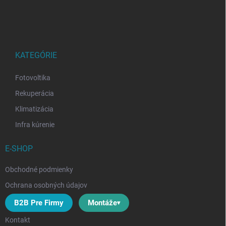
Z
á
p
ä
t
i
KATEGÓRIE
e
Fotovoltika
Rekuperácia
Klimatizácia
Infra kúrenie
E-SHOP
Obchodné podmienky
Ochrana osobných údajov
B2B Pre Firmy
Montáže
Kontakt