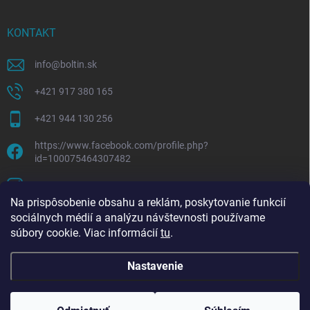
KONTAKT
info
@
boltin.sk
+421 917 380 165
+421 944 130 256
https://www.facebook.com/profile.php?
id=100075464307482
boltline.sk
Na prispôsobenie obsahu a reklám, poskytovanie funkcií
sociálnych médií a analýzu návštevnosti používame
súbory cookie. Viac informácií
tu
.
Nastavenie
Copyright 2026
Boltin.sk
. Všetky práva vyhradené.
Upraviť nastavenie
cookies