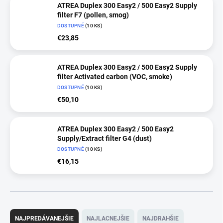
ATREA Duplex 300 Easy2 / 500 Easy2 Supply
filter F7 (pollen, smog)
DOSTUPNÉ
(10 KS)
€23,85
ATREA Duplex 300 Easy2 / 500 Easy2 Supply
filter Activated carbon (VOC, smoke)
DOSTUPNÉ
(10 KS)
€50,10
ATREA Duplex 300 Easy2 / 500 Easy2
Supply/Extract filter G4 (dust)
DOSTUPNÉ
(10 KS)
€16,15
R
a
NAJPREDÁVANEJŠIE
NAJLACNEJŠIE
NAJDRAHŠIE