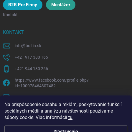
B2B Pre Firmy
Montáže
Kontakt
KONTAKT
info
@
boltin.sk
+421 917 380 165
+421 944 130 256
https://www.facebook.com/profile.php?
id=100075464307482
boltline.sk
Na prispôsobenie obsahu a reklám, poskytovanie funkcií
sociálnych médií a analýzu návštevnosti používame
súbory cookie. Viac informácií
tu
.
Nastavenie