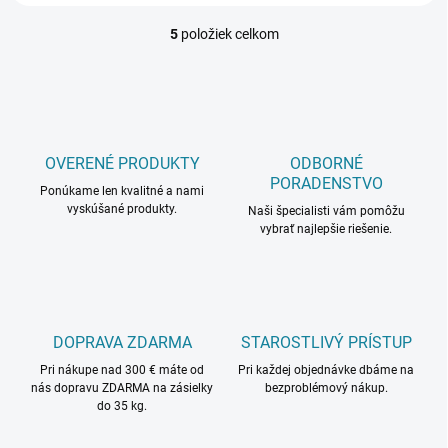
5
položiek celkom
O
v
l
á
d
a
c
OVERENÉ PRODUKTY
ODBORNÉ
i
PORADENSTVO
Ponúkame len kvalitné a nami
e
vyskúšané produkty.
p
Naši špecialisti vám pomôžu
r
vybrať najlepšie riešenie.
v
k
y
v
ý
DOPRAVA ZDARMA
STAROSTLIVÝ PRÍSTUP
p
i
Pri nákupe nad 300 € máte od
Pri každej objednávke dbáme na
s
nás dopravu ZDARMA na zásielky
bezproblémový nákup.
u
do 35 kg.