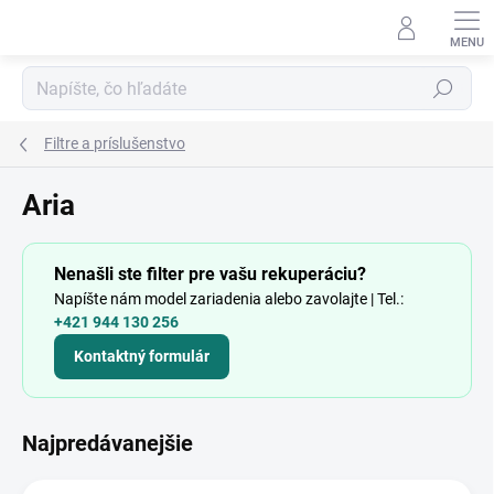
Prejsť
na
obsah
Hľadať
Filtre a príslušenstvo
Aria
Nenašli ste filter pre vašu rekuperáciu?
Napíšte nám model zariadenia alebo zavolajte | Tel.:
+421 944 130 256
Kontaktný formulár
Najpredávanejšie