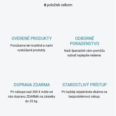
8
položiek celkom
O
v
l
á
d
a
c
OVERENÉ PRODUKTY
ODBORNÉ
i
PORADENSTVO
Ponúkame len kvalitné a nami
e
vyskúšané produkty.
p
Naši špecialisti vám pomôžu
r
vybrať najlepšie riešenie.
v
k
y
v
ý
DOPRAVA ZDARMA
STAROSTLIVÝ PRÍSTUP
p
i
Pri nákupe nad 300 € máte od
Pri každej objednávke dbáme na
s
nás dopravu ZDARMA na zásielky
bezproblémový nákup.
u
do 35 kg.