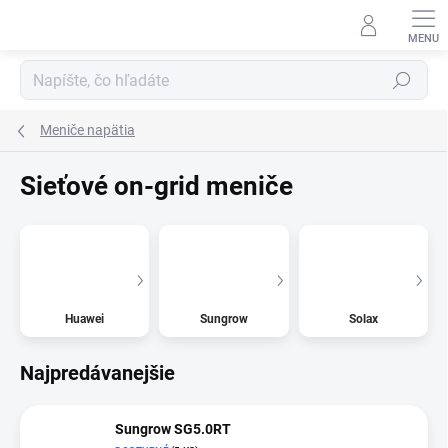
Prejsť
na
obsah
Hľadať
Meniče napätia
Sieťové on-grid meniče
Huawei
Sungrow
Solax
Najpredávanejšie
Sungrow SG5.0RT