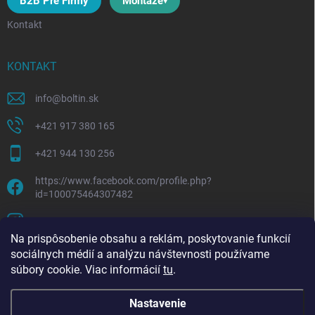
B2B Pre Firmy
Montáže
Kontakt
KONTAKT
info
@
boltin.sk
+421 917 380 165
+421 944 130 256
https://www.facebook.com/profile.php?
id=100075464307482
boltline.sk
Na prispôsobenie obsahu a reklám, poskytovanie funkcií
sociálnych médií a analýzu návštevnosti používame
súbory cookie. Viac informácií
tu
.
Nastavenie