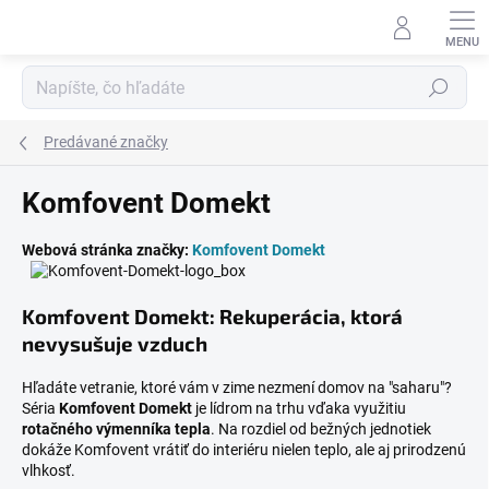
Prejsť
na
obsah
Hľadať
Predávané značky
Komfovent Domekt
Webová stránka značky:
Komfovent Domekt
Komfovent Domekt: Rekuperácia, ktorá
nevysušuje vzduch
Hľadáte vetranie, ktoré vám v zime nezmení domov na "saharu"?
Séria
Komfovent Domekt
je lídrom na trhu vďaka využitiu
rotačného výmenníka tepla
. Na rozdiel od bežných jednotiek
dokáže Komfovent vrátiť do interiéru nielen teplo, ale aj prirodzenú
vlhkosť.