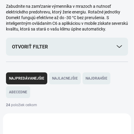
Zabudnite na zamŕzanie výmenníka v mrazoch a nutnosť
elektrického predohrevu, ktorý žerie energiu. Rotačné jednotky
Domekt fungujú efektívne až do -30 °C bez prerušenia. S
inteligentným ovládaním C6 a aplikáciou v mobile získate severskú
kvalitu, ktorá sa stará o vašu klímu úplne automaticky.
OTVORIŤ FILTER
R
a
NAJPREDÁVANEJŠIE
NAJLACNEJŠIE
NAJDRAHŠIE
d
e
ABECEDNE
n
i
24
položiek celkom
e
V
p
ý
r
AKCIA
p
o