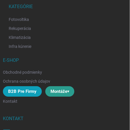
t
v
i
KATEGÓRIE
ý
e
p
Fotovoltika
i
s
Rekuperácia
u
Klimatizácia
Infra kúrenie
E-SHOP
Obchodné podmienky
Ochrana osobných údajov
B2B Pre Firmy
Montáže
Kontakt
KONTAKT