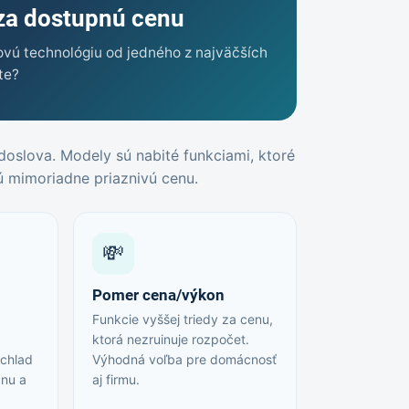
za dostupnú cenu
kovú technológiu od jedného z najväčších
te?
 doslova. Modely sú nabité funkciami, ktoré
ú mimoriadne priaznivú cenu.
💸
Pomer cena/výkon
Funkcie vyššej triedy za cenu,
ktorá nezruinuje rozpočet.
 chlad
Výhodná voľba pre domácnosť
anu a
aj firmu.