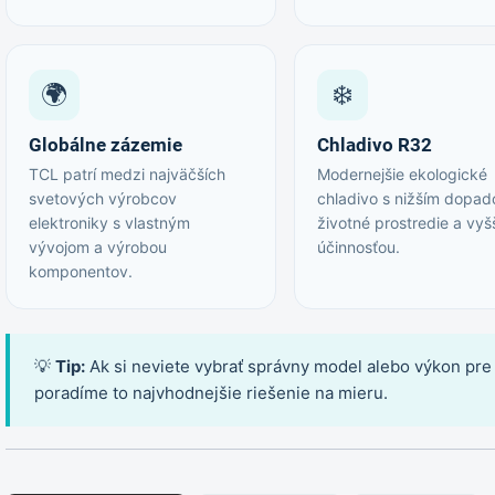
🌍
❄️
Globálne zázemie
Chladivo R32
TCL patrí medzi najväčších
Modernejšie ekologické
svetových výrobcov
chladivo s nižším dopa
elektroniky s vlastným
životné prostredie a vy
vývojom a výrobou
účinnosťou.
komponentov.
💡
Tip:
Ak si neviete vybrať správny model alebo výkon pre 
poradíme to najvhodnejšie riešenie na mieru.
R