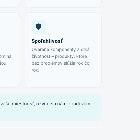
🛡️
Spoľahlivosť
Overené komponenty a dlhá
dom na
životnosť – produkty, ktoré
ššou
bez problémov slúžia rok čo
rok.
vašu miestnosť, ozvite sa nám – radi vám