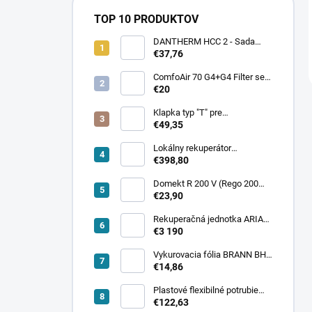
TOP 10 PRODUKTOV
DANTHERM HCC 2 - Sada
filtrov F7+G4 (Efficient)
€37,76
ComfoAir 70 G4+G4 Filter set
(Standard)
€20
Klapka typ "T" pre
SERVOPOHON s tesnením
€49,35
Lokálny rekuperátor
AIRSAVER PRODMAX Φ160
€398,80
Domekt R 200 V (Rego 200
VE) F7+M5 set filtrov
€23,90
(Efficient)
Rekuperačná jednotka ARIA
VITALE Silver 450 CF
€3 190
Vykurovacia fólia BRANN BH
100 cm / 110 W
€14,86
Plastové flexibilné potrubie
SOL-FLEX SILVER Ø90mm
€122,63