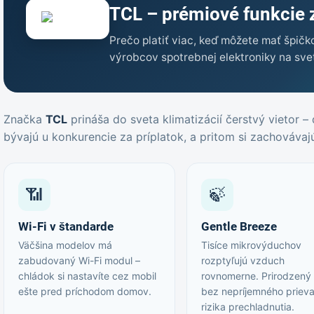
TCL – prémiové funkcie 
Prečo platiť viac, keď môžete mať špič
výrobcov spotrebnej elektroniky na sve
Značka
TCL
prináša do sveta klimatizácií čerstvý vietor –
bývajú u konkurencie za príplatok, a pritom si zachovávaj
📶
🍃
Wi-Fi v štandarde
Gentle Breeze
Väčšina modelov má
Tisíce mikrovýduchov
zabudovaný Wi-Fi modul –
rozptyľujú vzduch
chládok si nastavíte cez mobil
rovnomerne. Prirodzený
ešte pred príchodom domov.
bez nepríjemného priev
rizika prechladnutia.