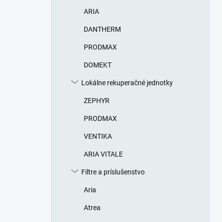
n
ARIA
e
l
DANTHERM
PRODMAX
DOMEKT
Lokálne rekuperačné jednotky
ZEPHYR
PRODMAX
VENTIKA
ARIA VITALE
Filtre a príslušenstvo
Aria
Atrea