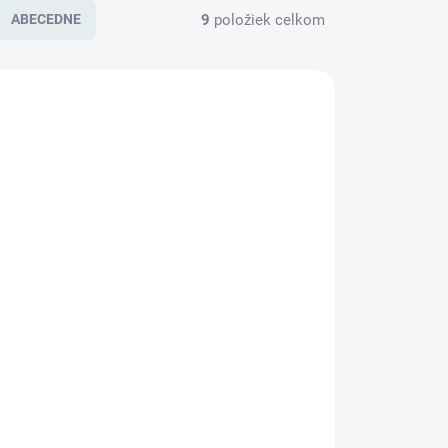
9
položiek celkom
ABECEDNE
/TAC4
1204/TAC
TUPNÉ
DOSTUPNÉ
(3 KS)
(3 KS)
Klimatizácia TCL
FreshIN Fal 1.0
€849
od
/ ks
od €690,24 bez DPH