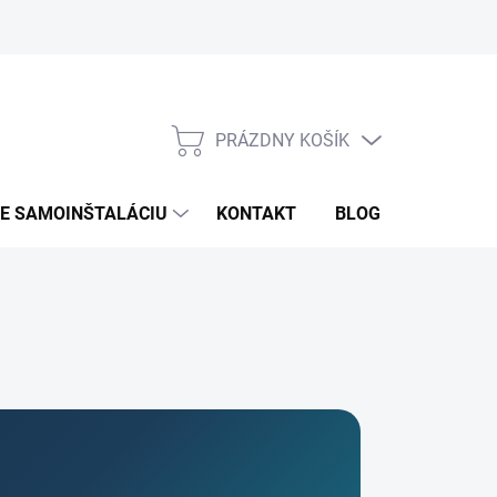
PRÁZDNY KOŠÍK
NÁKUPNÝ
KOŠÍK
RE SAMOINŠTALÁCIU
KONTAKT
BLOG
ZNAČKY