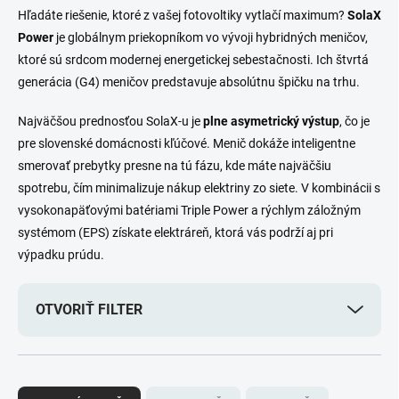
Hľadáte riešenie, ktoré z vašej fotovoltiky vytlačí maximum?
SolaX
Power
je globálnym priekopníkom vo vývoji hybridných meničov,
ktoré sú srdcom modernej energetickej sebestačnosti. Ich štvrtá
generácia (G4) meničov predstavuje absolútnu špičku na trhu.
Najväčšou prednosťou SolaX-u je
plne asymetrický výstup
, čo je
pre slovenské domácnosti kľúčové. Menič dokáže inteligentne
smerovať prebytky presne na tú fázu, kde máte najväčšiu
spotrebu, čím minimalizuje nákup elektriny zo siete. V kombinácii s
vysokonapäťovými batériami Triple Power a rýchlym záložným
systémom (EPS) získate elektráreň, ktorá vás podrží aj pri
výpadku prúdu.
OTVORIŤ FILTER
R