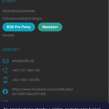
E-SHOP
Obchodné podmienky
Ochrana osobných údajov
B2B Pre Firmy
Montáže
Kontakt
KONTAKT
info
@
boltin.sk
+421 917 380 165
+421 944 130 256
https://www.facebook.com/profile.php?
id=100075464307482
boltline.sk