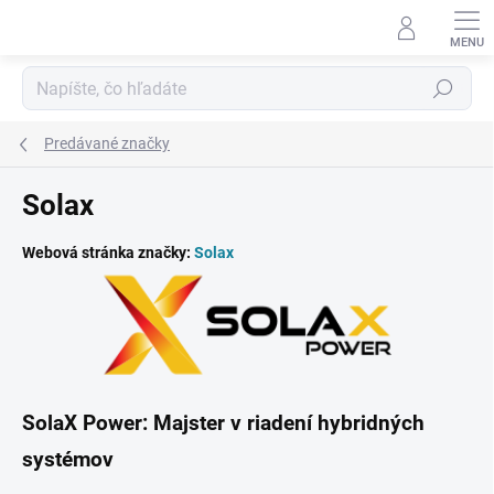
Prejsť
na
obsah
Hľadať
Predávané značky
Solax
Webová stránka značky:
Solax
SolaX Power: Majster v riadení hybridných
systémov