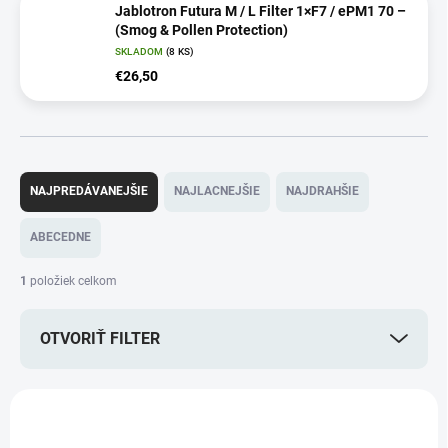
Jablotron Futura M / L Filter 1×F7 / ePM1 70 –
(Smog & Pollen Protection)
SKLADOM
(8 KS)
€26,50
R
a
NAJPREDÁVANEJŠIE
NAJLACNEJŠIE
NAJDRAHŠIE
d
e
ABECEDNE
n
i
1
položiek celkom
e
p
OTVORIŤ FILTER
r
o
d
V
u
ý
k
p