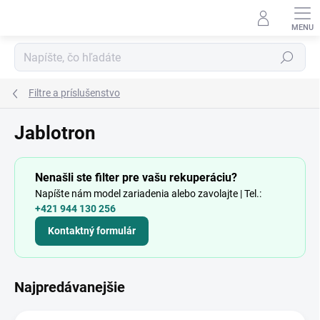
Prejsť
na
obsah
Hľadať
Filtre a príslušenstvo
Jablotron
Nenašli ste filter pre vašu rekuperáciu?
Napíšte nám model zariadenia alebo zavolajte | Tel.:
+421 944 130 256
Kontaktný formulár
Najpredávanejšie