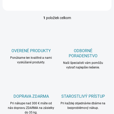
prach, ale aj...
1
položiek celkom
O
v
l
á
d
a
c
OVERENÉ PRODUKTY
ODBORNÉ
i
PORADENSTVO
Ponúkame len kvalitné a nami
e
vyskúšané produkty.
p
Naši špecialisti vám pomôžu
r
vybrať najlepšie riešenie.
v
k
y
v
ý
DOPRAVA ZDARMA
STAROSTLIVÝ PRÍSTUP
p
i
Pri nákupe nad 300 € máte od
Pri každej objednávke dbáme na
s
nás dopravu ZDARMA na zásielky
bezproblémový nákup.
u
do 35 kg.