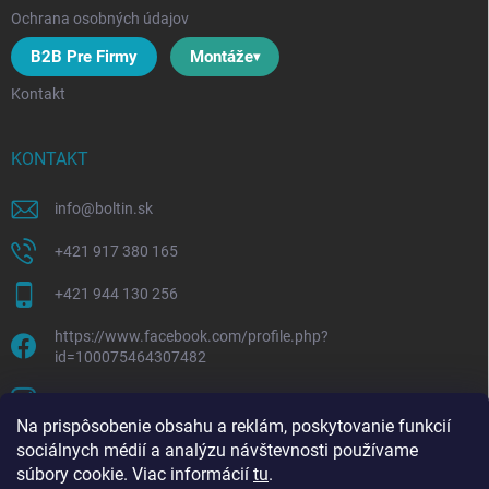
Ochrana osobných údajov
B2B Pre Firmy
Montáže
Kontakt
KONTAKT
info
@
boltin.sk
+421 917 380 165
+421 944 130 256
https://www.facebook.com/profile.php?
id=100075464307482
boltline.sk
Na prispôsobenie obsahu a reklám, poskytovanie funkcií
sociálnych médií a analýzu návštevnosti používame
súbory cookie. Viac informácií
tu
.