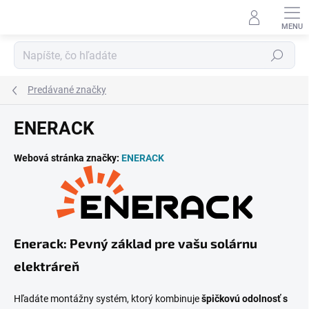
Prejsť
na
obsah
Hľadať
Predávané značky
ENERACK
Webová stránka značky:
ENERACK
Enerack: Pevný základ pre vašu solárnu
elektráreň
Hľadáte montážny systém, ktorý kombinuje
špičkovú odolnosť s