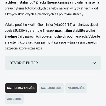
rýchlou inštaláciou
? Značka
Enerack
prináša inovatívne riešenia
pre uchytenie fotovoltických panelov na všetky typy striech – od
šikmých škridlových a plechových až po rovné strechy.
Vďaka použitiu kvalitného hliníka (AL6005-T5) a nehrdzavejúcej
ocele (SUS304) garantuje Enerack
maximálnu stabilitu a dlhú
životnosť
aj v náročných poveternostných podmienkach. Vyberte
si systém, ktorý šetrí čas pri montáži a poskytuje vašim panelom
bezpečie, ktoré si zaslúžia.
OTVORIŤ FILTER
R
a
NAJPREDÁVANEJŠIE
NAJLACNEJŠIE
NAJDRAHŠIE
d
e
ABECEDNE
n