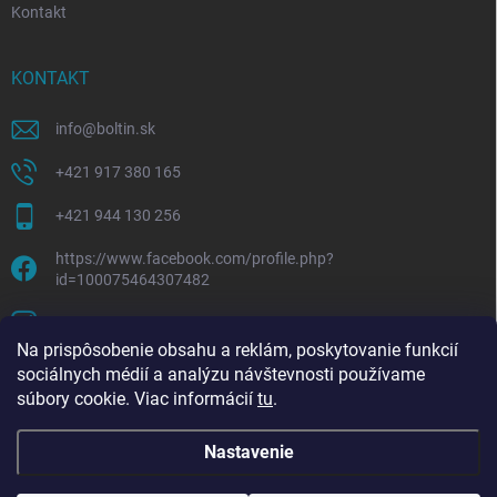
Kontakt
KONTAKT
info
@
boltin.sk
+421 917 380 165
+421 944 130 256
https://www.facebook.com/profile.php?
id=100075464307482
boltline.sk
Na prispôsobenie obsahu a reklám, poskytovanie funkcií
sociálnych médií a analýzu návštevnosti používame
súbory cookie. Viac informácií
tu
.
Nastavenie