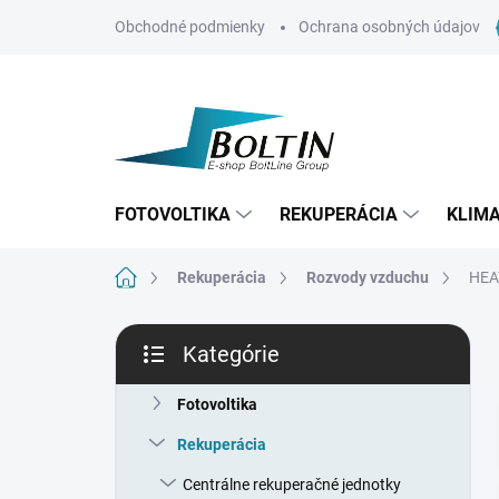
Prejsť
Obchodné podmienky
Ochrana osobných údajov
na
obsah
FOTOVOLTIKA
REKUPERÁCIA
KLIMA
Domov
Rekuperácia
Rozvody vzduchu
HEA
B
Kategórie
o
Preskočiť
č
kategórie
n
Fotovoltika
ý
Rekuperácia
p
a
Centrálne rekuperačné jednotky