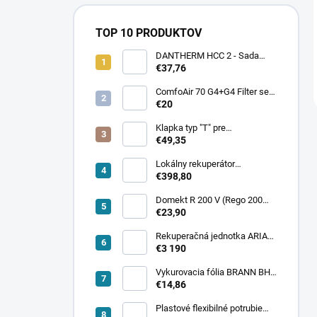
TOP 10 PRODUKTOV
DANTHERM HCC 2 - Sada
filtrov F7+G4 (Efficient)
€37,76
ComfoAir 70 G4+G4 Filter set
(Standard)
€20
Klapka typ "T" pre
SERVOPOHON s tesnením
€49,35
Lokálny rekuperátor
AIRSAVER PRODMAX Φ160
€398,80
Domekt R 200 V (Rego 200
VE) F7+M5 set filtrov
€23,90
(Efficient)
Rekuperačná jednotka ARIA
VITALE Silver 450 CF
€3 190
Vykurovacia fólia BRANN BH
100 cm / 110 W
€14,86
Plastové flexibilné potrubie