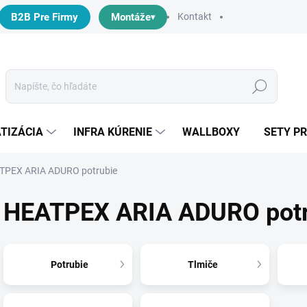
B2B Pre Firmy
Montáže
Kontakt
Hľadať
TIZÁCIA
INFRA KÚRENIE
WALLBOXY
SETY P
TPEX ARIA ADURO potrubie
HEATPEX ARIA ADURO potr
Potrubie
Tlmiče