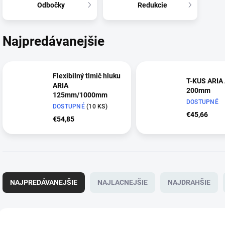
Odbočky
Redukcie
Najpredávanejšie
Flexibilný tlmič hluku
T-KUS ARIA
ARIA
200mm
125mm/1000mm
DOSTUPNÉ
DOSTUPNÉ
(10 KS)
€45,66
€54,85
R
a
NAJPREDÁVANEJŠIE
NAJLACNEJŠIE
NAJDRAHŠIE
d
e
n
V
i
ý