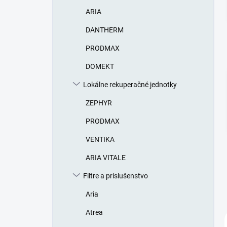
n
ARIA
e
l
DANTHERM
PRODMAX
DOMEKT
Lokálne rekuperačné jednotky
ZEPHYR
PRODMAX
VENTIKA
ARIA VITALE
Filtre a príslušenstvo
Aria
Atrea