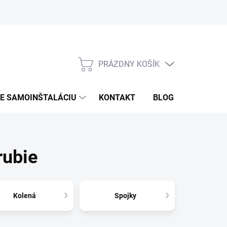
PRÁZDNY KOŠÍK
NÁKUPNÝ
KOŠÍK
RE SAMOINŠTALÁCIU
KONTAKT
BLOG
ZNAČKY
ubie
Kolená
Spojky