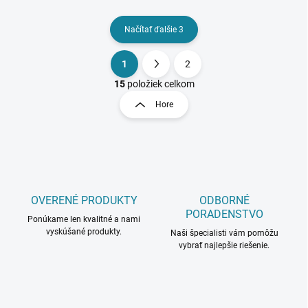
Načítať ďalšie 3
1
2
O
S
v
t
15
položiek celkom
l
r
Hore
á
á
d
n
a
k
c
o
i
e
v
p
a
r
OVERENÉ PRODUKTY
ODBORNÉ
n
v
PORADENSTVO
i
Ponúkame len kvalitné a nami
k
vyskúšané produkty.
Naši špecialisti vám pomôžu
e
y
vybrať najlepšie riešenie.
v
ý
p
i
s