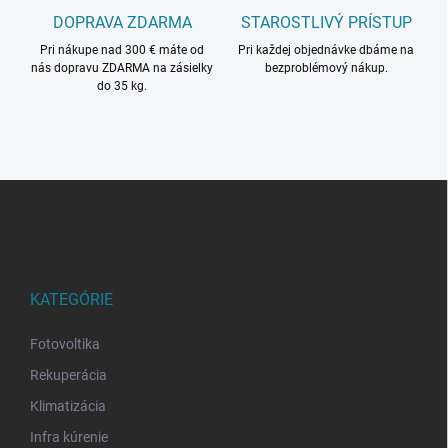
u
DOPRAVA ZDARMA
STAROSTLIVÝ PRÍSTUP
Pri nákupe nad 300 € máte od
Pri každej objednávke dbáme na
nás dopravu ZDARMA na zásielky
bezproblémový nákup.
do 35 kg.
Z
á
p
ä
t
i
KATEGÓRIE
e
Fotovoltika
Rekuperácia
Klimatizácia
Infra kúrenie