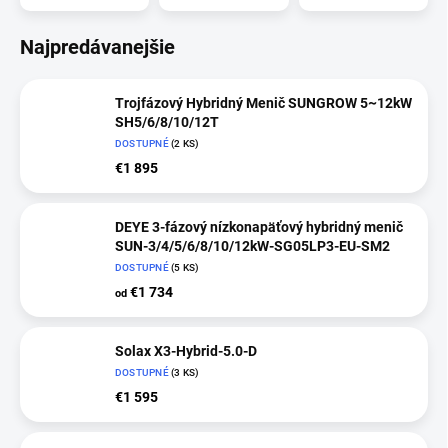
Najpredávanejšie
Trojfázový Hybridný Menič SUNGROW 5~12kW
SH5/6/8/10/12T
DOSTUPNÉ
(2 KS)
€1 895
DEYE 3-fázový nízkonapäťový hybridný menič
SUN-3/4/5/6/8/10/12kW-SG05LP3-EU-SM2
DOSTUPNÉ
(5 KS)
€1 734
od
Solax X3-Hybrid-5.0-D
DOSTUPNÉ
(3 KS)
€1 595