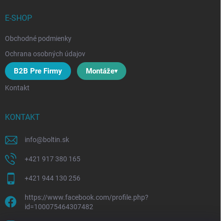
E-SHOP
Obchodné podmienky
Ochrana osobných údajov
B2B Pre Firmy
Montáže
Kontakt
KONTAKT
info
@
boltin.sk
+421 917 380 165
+421 944 130 256
https://www.facebook.com/profile.php?
id=100075464307482