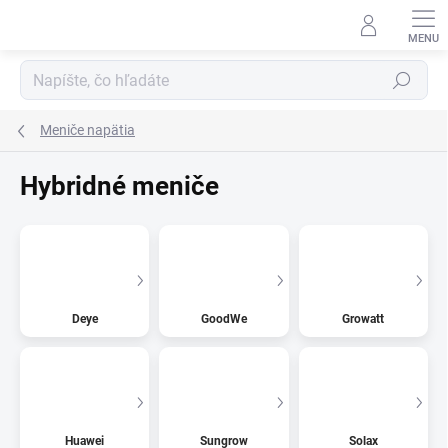
Prejsť
na
obsah
Hľadať
Meniče napätia
Hybridné meniče
Deye
GoodWe
Growatt
Huawei
Sungrow
Solax