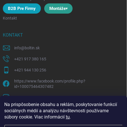
B2B Pre Firmy
Montáže
Kontakt
KONTAKT
info
@
boltin.sk
+421 917 380 165
+421 944 130 256
https://www.facebook.com/profile.php?
id=100075464307482
boltline.sk
Na prispôsobenie obsahu a reklám, poskytovanie funkcií
sociálnych médií a analýzu návštevnosti používame
súbory cookie. Viac informácií
tu
.