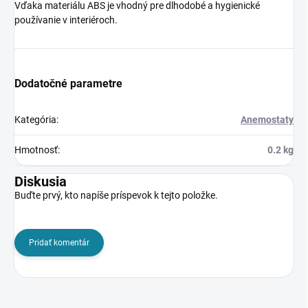
Vďaka materiálu ABS je vhodný pre dlhodobé a hygienické
používanie v interiéroch.
Dodatočné parametre
Kategória
:
Anemostaty
Hmotnosť
:
0.2 kg
Diskusia
Buďte prvý, kto napíše príspevok k tejto položke.
Pridať komentár