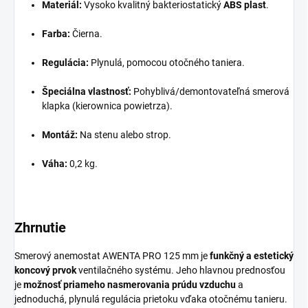
Materiál:
Vysoko kvalitný bakteriostatický
ABS plast
.
Farba:
Čierna.
Regulácia:
Plynulá, pomocou otočného taniera.
Špeciálna vlastnosť:
Pohyblivá/demontovateľná smerová
klapka (kierownica powietrza).
Montáž:
Na stenu alebo strop.
Váha:
0,2 kg.
Zhrnutie
Smerový anemostat AWENTA PRO 125 mm je
funkčný a estetický
koncový prvok
ventilačného systému. Jeho hlavnou prednosťou
je
možnosť priameho nasmerovania prúdu vzduchu
a
jednoduchá, plynulá regulácia prietoku vďaka otočnému tanieru.