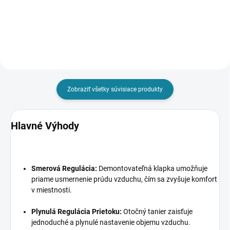
vzduchu. Je vyrobený z
vzduchu do miestností. Slúži ako
oceľového plechu, ktorý je...
elegantný a funkčný koncový
prvok ventilačných systémov,...
Zobraziť všetky súvisiace produkty
Hlavné Výhody
Smerová Regulácia:
Demontovateľná klapka umožňuje
priame usmernenie prúdu vzduchu, čím sa zvyšuje komfort
v miestnosti.
Plynulá Regulácia Prietoku:
Otočný tanier zaisťuje
jednoduché a plynulé nastavenie objemu vzduchu.