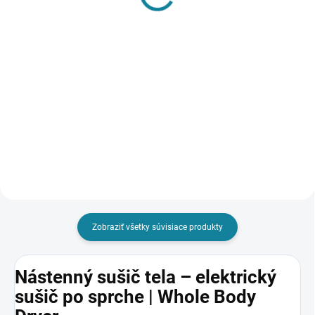
€20,33 bez DPH
€36,16 bez DPH
Pridať do košíka
Pridať do košíka
Jednoduchosť, spoľahlivosť a
Moderné a úsporné riadenie
presná regulácia. Termostat
vykurovania s týždenným
BRANN Basic BC 050-E je
programom. Termostat BRANN
ideálnym riešením na manuálne
BC 400-E je navrhnutý pre presnú
riadenie elektrického
reguláciu elektrického
podlahového vykurovania (fólie,
podlahového vykurovania a
rohože)...
vodných systémov....
Zobraziť všetky súvisiace produkty
Nástenný sušič tela – elektrický
sušič po sprche | Whole Body