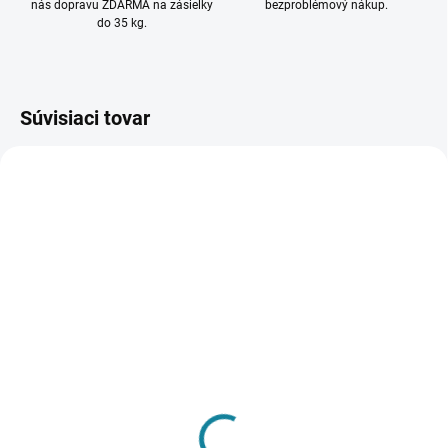
nás dopravu ZDARMA na zásielky
bezproblémový nákup.
do 35 kg.
Súvisiaci tovar
SKLADOM
SKLADOM
(3 KS)
(9 KS)
BRANN Controls BC 050-
Termostat-BC 400-E
E Basic // Mechanický
Basic // Čierny //
Termostat (Biely)
Dotykový
€25
€44,48