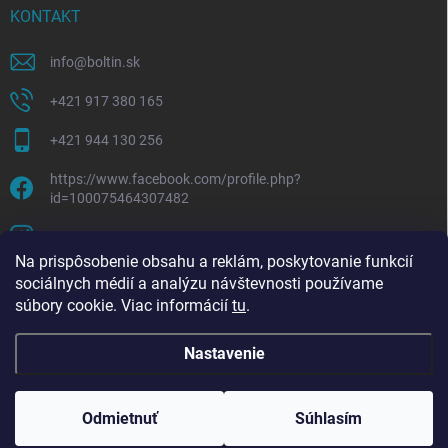
KONTAKT
info
@
boltin.sk
+421 917 380 165
+421 944 130 256
https://www.facebook.com/profile.php?
id=100075464307482
boltline.sk
Na prispôsobenie obsahu a reklám, poskytovanie funkcií
sociálnych médií a analýzu návštevnosti používame
súbory cookie. Viac informácií
tu
.
Nastavenie
Copyright 2026
Boltin.sk
. Všetky práva vyhradené.
Upraviť nastavenie
cookies
Odmietnuť
Súhlasím
Vytvoril Shoptet