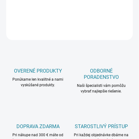
DETAILNÉ INFORMÁCIE
OPÝTAŤ SA
OVERENÉ PRODUKTY
ODBORNÉ
PORADENSTVO
Ponúkame len kvalitné a nami
vyskúšané produkty.
Naši špecialisti vám pomôžu
vybrať najlepšie riešenie.
DOPRAVA ZDARMA
STAROSTLIVÝ PRÍSTUP
Pri nákupe nad 300 € máte od
Pri každej objednávke dbáme na