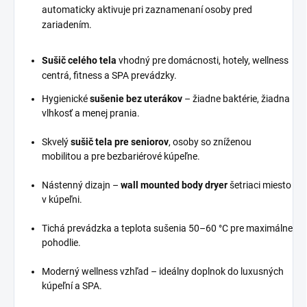
automaticky aktivuje pri zaznamenaní osoby pred
zariadením.
Sušič celého tela
vhodný pre domácnosti, hotely, wellness
centrá, fitness a SPA prevádzky.
Hygienické
sušenie bez uterákov
– žiadne baktérie, žiadna
vlhkosť a menej prania.
Skvelý
sušič tela pre seniorov
, osoby so zníženou
mobilitou a pre bezbariérové kúpeľne.
Nástenný dizajn –
wall mounted body dryer
šetriaci miesto
v kúpeľni.
Tichá prevádzka a teplota sušenia 50–60 °C pre maximálne
pohodlie.
Moderný wellness vzhľad – ideálny doplnok do luxusných
kúpeľní a SPA.