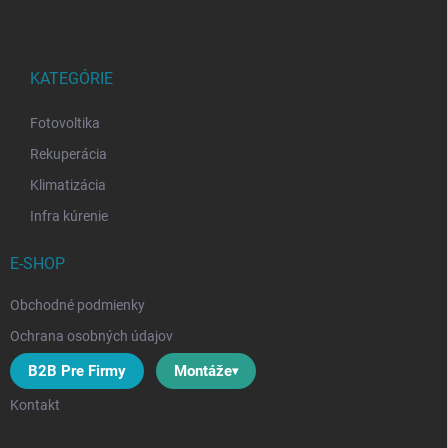
p
ä
t
i
KATEGÓRIE
e
Fotovoltika
Rekuperácia
Klimatizácia
Infra kúrenie
E-SHOP
Obchodné podmienky
Ochrana osobných údajov
B2B Pre Firmy
Montáže
Kontakt