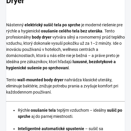
Dryer
Nástenný
elektrický sušič tela po sprche
je moderné riešenie pre
rýchle a hygienické
osušanie celého tela bez uteráka
. Tento
profesionálny
body dryer
vytvára silný a rovnomerný prúd teplého
vzduchu, ktorý dokonale vysuší pokožku už za 1–2 minúty. Ide o
inováciu používanú v hoteloch, wellness centrách a
domácnostiach, ktorá u nás ešte nie je bežná – a práve preto je
ideálna pre zákazníkov, ktorí hľadajú
luxusné, bezdotykové a
hygienické sušenie po sprchovaní
.
Tento
wall-mounted body dryer
nahrádza klasické uteráky,
eliminuje baktérie, znižuje potrebu prania a zvyšuje komfort pri
každodennom používaní.
Rýchle
osušanie tela
teplým vzduchom – ideálny
sušič po
sprche
aj do parnej miestnosti.
Inteligentné automatické spustenie
– sušič sa