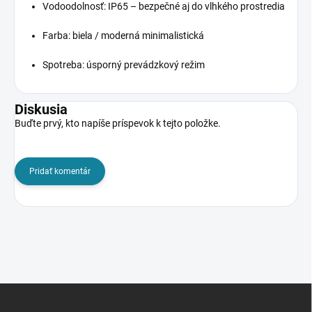
Vodoodolnosť: IP65 – bezpečné aj do vlhkého prostredia
Farba: biela / moderná minimalistická
Spotreba: úsporný prevádzkový režim
Diskusia
Buďte prvý, kto napíše príspevok k tejto položke.
Pridať komentár
Z
á