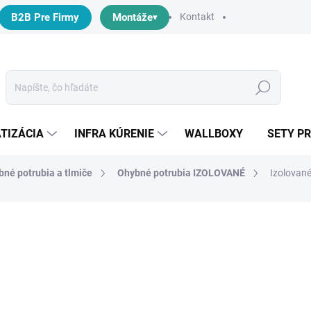
B2B Pre Firmy
Montáže
Kontakt
Hľadať
TIZÁCIA
INFRA KÚRENIE
WALLBOXY
SETY P
né potrubia a tlmiče
Ohybné potrubia IZOLOVANÉ
Izolovan
otenia
€32,90
/ ks
€26,75 bez DPH
Jednotková
SKLADOM
(4 KS)