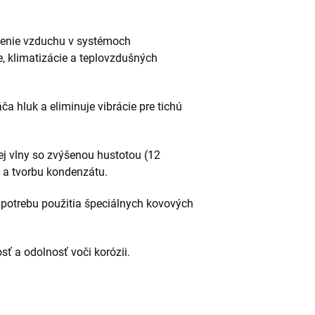
denie vzduchu v systémoch
e, klimatizácie a teplovzdušných
a hluk a eliminuje vibrácie pre tichú
j vlny so zvýšenou hustotou (12
y a tvorbu kondenzátu.
je potrebu použitia špeciálnych kovových
ť a odolnosť voči korózii.