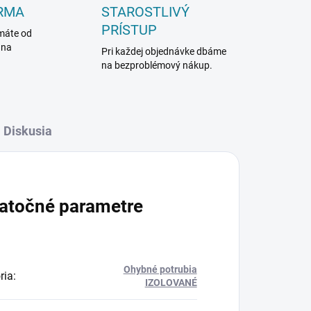
RMA
STAROSTLIVÝ
PRÍSTUP
máte od
 na
Pri každej objednávke dbáme
na bezproblémový nákup.
Diskusia
atočné parametre
Ohybné potrubia
ria
:
IZOLOVANÉ