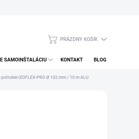
PRÁZDNY KOŠÍK
NÁKUPNÝ
KOŠÍK
RE SAMOINŠTALÁCIU
KONTAKT
BLOG
ZNAČKY
é potrubie IZOFLEX-PRO Ø 102 mm / 10 m ALU