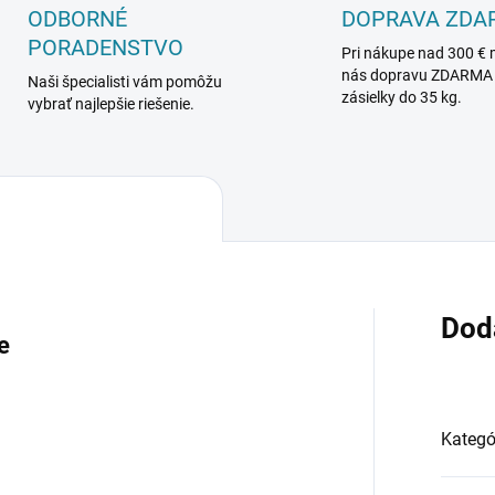
ODBORNÉ
DOPRAVA ZDA
PORADENSTVO
Pri nákupe nad 300 € 
nás dopravu ZDARMA
Naši špecialisti vám pomôžu
zásielky do 35 kg.
vybrať najlepšie riešenie.
Dod
e
Kategó