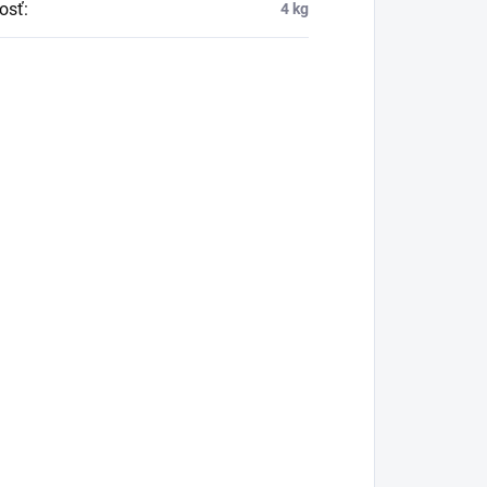
osť
:
4 kg