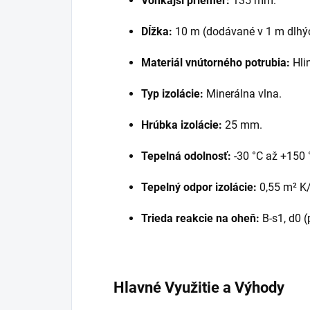
Vonkajší priemer:
135 mm.
Dĺžka:
10 m (dodávané v 1 m dlhýc
Materiál vnútorného potrubia:
Hlin
Typ izolácie:
Minerálna vlna.
Hrúbka izolácie:
25 mm.
Tepelná odolnosť:
-30 °C až +150 
Tepelný odpor izolácie:
0,55 m² K
Trieda reakcie na oheň:
B-s1, d0 
Hlavné Využitie a Výhody