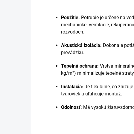
Použitie:
Potrubie je určené na ve
mechanickej ventilácie, rekuperáci
rozvodoch.
Akustická izolácia:
Dokonale potláč
prevádzku.
Tepelná ochrana:
Vrstva minerálne
kg/m³) minimalizuje tepelné strat
Inštalácia:
Je flexibilné, čo znižu
tvaroviek a uľahčuje montáž.
Odolnosť:
Má vysokú žiaruvzdornos