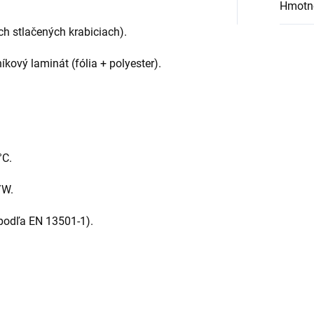
Hmotn
h stlačených krabiciach).
íkový laminát (fólia + polyester).
°C.
/W.
(podľa EN 13501-1).