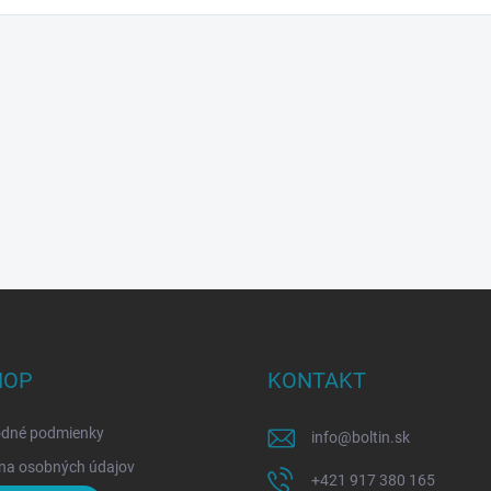
HOP
KONTAKT
dné podmienky
info
@
boltin.sk
na osobných údajov
+421 917 380 165