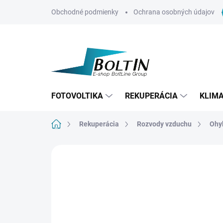
Prejsť
Obchodné podmienky
Ochrana osobných údajov
na
obsah
FOTOVOLTIKA
REKUPERÁCIA
KLIMA
Domov
Rekuperácia
Rozvody vzduchu
Ohyb
Neohodnotené
Podrobnosti hodn