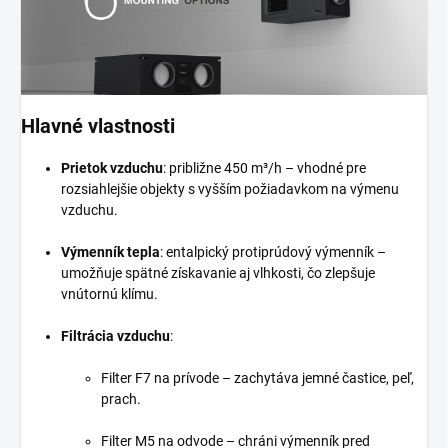
Hlavné vlastnosti
Prietok vzduchu
: približne 450 m³/h – vhodné pre
rozsiahlejšie objekty s vyšším požiadavkom na výmenu
vzduchu.
Výmenník tepla
: entalpický protiprúdový výmenník –
umožňuje spätné získavanie aj vlhkosti, čo zlepšuje
vnútornú klímu.
Filtrácia vzduchu
:
Filter F7 na prívode – zachytáva jemné častice, peľ,
prach.
Filter M5 na odvode – chráni výmenník pred