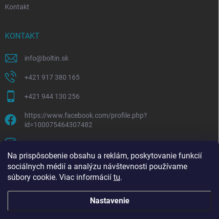
Kontakt
KONTAKT
info
@
boltin.sk
+421 917 380 165
+421 944 130 256
https://www.facebook.com/profile.php?
id=100075464307482
boltline.sk
Na prispôsobenie obsahu a reklám, poskytovanie funkcií
sociálnych médií a analýzu návštevnosti používame
súbory cookie. Viac informácií
tu
.
Nastavenie