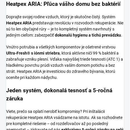
Heatpex ARIA: Pľúca vášho domu bez baktérií
Doprajte svojej rodine vzduch, ktorý je skutočne čistý. Systém
Heatpex ARIA
predstavuje revolúciu v rozvodoch rekuperácie. Nie
sú to len obyčajné rúry – je to kompletný systém navrhnutý s
jediným cieľom: zabezpečiť
dokonalú hygienu a tichú prevádzku
.
Vnútro potrubia a všetkých komponentov je ošetrené vrstvou
Ultra-Fresh® s iónmi striebra
, ktorá aktívne ničí 99 % baktérií a
zabraňuje vzniku plesní. Vďaka najvyššej triede tesnosti (ATC 1) a
hladkému povrchu prúdi vzduch vaším domom potichu a bez
strát. Heatpex ARIA je investíciou do zdravého bývania, ktorú
oceníte pri každom nádychu.
Jeden systém, dokonalá tesnosť a 5-ročná
záruka
Viete, prečo sa oplatí nerobiť kompromisy? Pri inštalácii
rekuperácie Heatpex ARIA vsádzame na istotu. Ak sa rozhodnete
pre kompletné riešenie – od rozdeľovačov až po posledný
anemostat – získavate od nás
exkluzívnu 5-ročnú záruku na celý