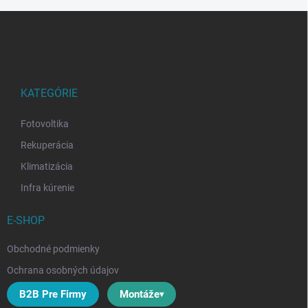
Z
á
p
ä
t
i
KATEGÓRIE
e
Fotovoltika
Rekuperácia
Klimatizácia
Infra kúrenie
E-SHOP
Obchodné podmienky
Ochrana osobných údajov
B2B Pre Firmy
Montáže