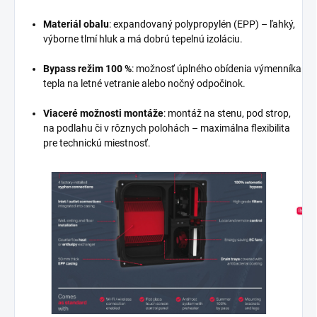
Materiál obalu
: expandovaný polypropylén (EPP) – ľahký,
výborne tlmí hluk a má dobrú tepelnú izoláciu.
Bypass režim 100 %
: možnosť úplného obídenia výmenníka
tepla na letné vetranie alebo nočný odpočinok.
Viaceré možnosti montáže
: montáž na stenu, pod strop,
na podlahu či v rôznych polohách – maximálna flexibilita
pre technickú miestnosť.