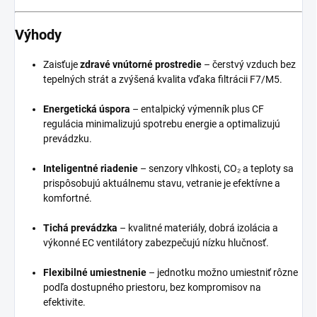
Výhody
Zaisťuje
zdravé vnútorné prostredie
– čerstvý vzduch bez
tepelných strát a zvýšená kvalita vďaka filtrácii F7/M5.
Energetická úspora
– entalpický výmenník plus CF
regulácia minimalizujú spotrebu energie a optimalizujú
prevádzku.
Inteligentné riadenie
– senzory vlhkosti, CO₂ a teploty sa
prispôsobujú aktuálnemu stavu, vetranie je efektívne a
komfortné.
Tichá prevádzka
– kvalitné materiály, dobrá izolácia a
výkonné EC ventilátory zabezpečujú nízku hlučnosť.
Flexibilné umiestnenie
– jednotku možno umiestniť rôzne
podľa dostupného priestoru, bez kompromisov na
efektivite.