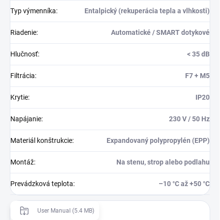
Typ výmenníka
:
Entalpický (rekuperácia tepla a vlhkosti)
Riadenie
:
Automatické / SMART dotykové
Hlučnosť
:
< 35 dB
Filtrácia
:
F7 + M5
Krytie
:
IP20
Napájanie
:
230 V / 50 Hz
Materiál konštrukcie
:
Expandovaný polypropylén (EPP)
Montáž
:
Na stenu, strop alebo podlahu
Prevádzková teplota
:
–10 °C až +50 °C
User Manual (5.4 MB)