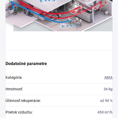
Dodatočné parametre
Kategória
:
ARIA
Hmotnosť
:
36 kg
Účinnosť rekuperácie
:
až 90 %
Prietok vzduchu
:
450 m³/h