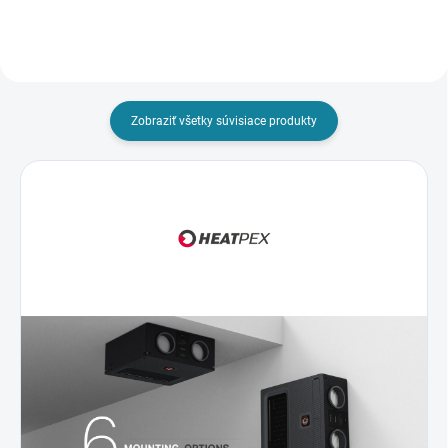
média triedy M5 a vrstvy...
Zobraziť všetky súvisiace produkty