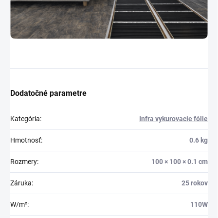
Dodatočné parametre
Kategória
:
Infra vykurovacie fólie
Hmotnosť
:
0.6 kg
Rozmery
:
100 × 100 × 0.1 cm
Záruka
:
25 rokov
W/m²
:
110W