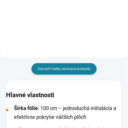
Základná ochrana stavebnej
Nevyhnutná bezpečnostná
konštrukcie pred vlhkosťou.
ochrana pre elektrické
Paroizolačná fólia Typ 200 v žltej
vykurovanie vo vlhkom prostredí.
farbe je kľúčová polyetylénová
Nerezová zemniaca sieťka je
(PE) membrána s hrúbkou 0,2
veľmi tenké a jemne tkané
mm, ktorá slúži ako účinná...
antikorové sito, určené na
zaistenie...
Zobraziť všetky súvisiace produkty
Hlavné vlastnosti
Šírka fólie:
100 cm – jednoduchá inštalácia a
efektívne pokrytie väčších plôch