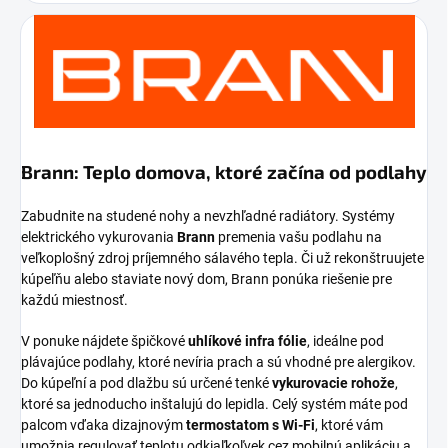
Brann: Teplo domova, ktoré začína od podlahy
Zabudnite na studené nohy a nevzhľadné radiátory. Systémy
elektrického vykurovania
Brann
premenia vašu podlahu na
veľkoplošný zdroj príjemného sálavého tepla. Či už rekonštruujete
kúpeľňu alebo staviate nový dom, Brann ponúka riešenie pre
každú miestnosť.
V ponuke nájdete špičkové
uhlíkové infra fólie
, ideálne pod
plávajúce podlahy, ktoré nevíria prach a sú vhodné pre alergikov.
Do kúpeľní a pod dlažbu sú určené tenké
vykurovacie rohože
,
ktoré sa jednoducho inštalujú do lepidla. Celý systém máte pod
palcom vďaka dizajnovým
termostatom s Wi-Fi
, ktoré vám
umožnia regulovať teplotu odkiaľkoľvek cez mobilnú aplikáciu a