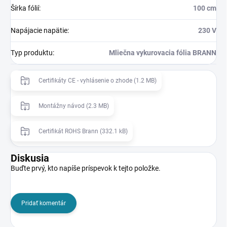
Šírka fólií
:
100 cm
Napájacie napätie
:
230 V
Typ produktu
:
Mliečna vykurovacia fólia BRANN
Certifikáty CE - vyhlásenie o zhode (1.2 MB)
Montážny návod (2.3 MB)
Certifikát ROHS Brann (332.1 kB)
Diskusia
Buďte prvý, kto napíše príspevok k tejto položke.
Pridať komentár