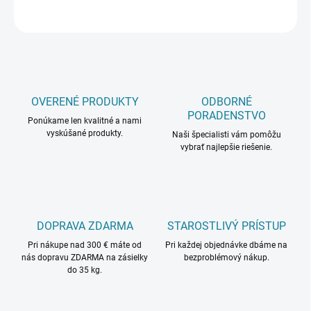
OPÝTAŤ SA
OVERENÉ PRODUKTY
ODBORNÉ
PORADENSTVO
Ponúkame len kvalitné a nami
vyskúšané produkty.
Naši špecialisti vám pomôžu
vybrať najlepšie riešenie.
DOPRAVA ZDARMA
STAROSTLIVÝ PRÍSTUP
Pri nákupe nad 300 € máte od
Pri každej objednávke dbáme na
nás dopravu ZDARMA na zásielky
bezproblémový nákup.
do 35 kg.