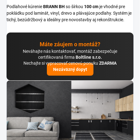
Podlahové kúrenie
BRANN BH
so šírkou
100 cm
je vhodné pre
pokládku pod laminát, vinyl, drevo a plávajúce podlahy. Systém je
tichý, bezúdržbový a ideálny pre novostavby aj rekonštrukcie.
Máte záujem o montáž?
Neváhajte nás kontaktovať, montáž zabezpečuje
certifikovaná firma
Boltline s.r.o.
Nechajte si vypracovať cenovú ponuku
ZDARMA
Nezáväzný dopyt