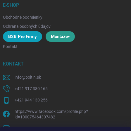
E-SHOP
Obchodné podmienky
Ochrana osobných údajov
B2B Pre Firmy
Montáže
Kontakt
KONTAKT
info
@
boltin.sk
+421 917 380 165
+421 944 130 256
https://www.facebook.com/profile.php?
id=100075464307482
boltline.sk