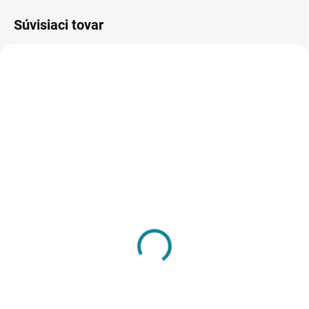
Súvisiaci tovar
SKLADOM
SKLADOM
(>100 2 M2)
(48 M2)
Paroizolačná fólia žltá //
Zemniaca sieťka - nerez
2x50x0,2 TYP A
// 1m2
€1,28
€6,34
€1,04 bez DPH
€5,15 bez DPH
Pridať do košíka
Pridať do košíka