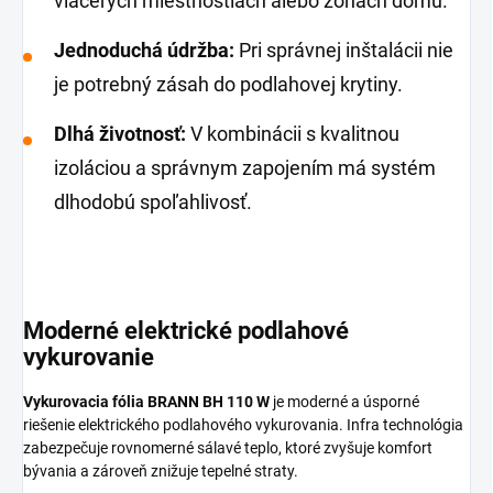
viacerých miestnostiach alebo zónach domu.
Jednoduchá údržba:
Pri správnej inštalácii nie
je potrebný zásah do podlahovej krytiny.
Dlhá životnosť:
V kombinácii s kvalitnou
izoláciou a správnym zapojením má systém
dlhodobú spoľahlivosť.
Moderné elektrické podlahové
vykurovanie
Vykurovacia fólia BRANN BH 110 W
je moderné a úsporné
riešenie elektrického podlahového vykurovania. Infra technológia
zabezpečuje rovnomerné sálavé teplo, ktoré zvyšuje komfort
bývania a zároveň znižuje tepelné straty.